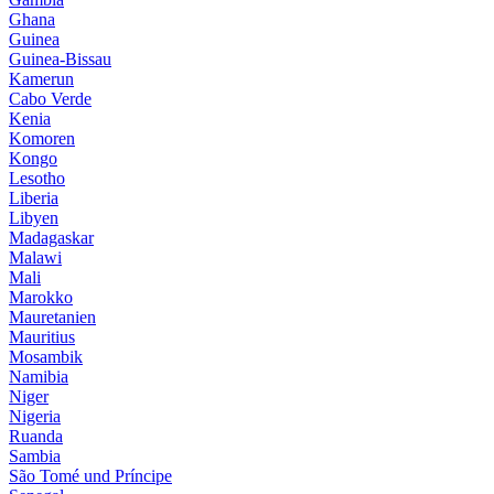
Ghana
Guinea
Guinea-Bissau
Kamerun
Cabo Verde
Kenia
Komoren
Kongo
Lesotho
Liberia
Libyen
Madagaskar
Malawi
Mali
Marokko
Mauretanien
Mauritius
Mosambik
Namibia
Niger
Nigeria
Ruanda
Sambia
São Tomé und Príncipe