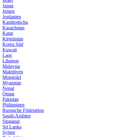
Israel
Japan
Jemen
Jordanien
Kambodscha
Kasachstan
Katar
Kirgisistan
Korea Süd
Kuwait
Laos
Libanon
Malaysia
Malediven
Mongolei
Myanmar
Nepal
Oman
Pakistan
Philippinen
Russische Föderation
Saudi-Arabien
Singapur
Sri Lanka
Syrien