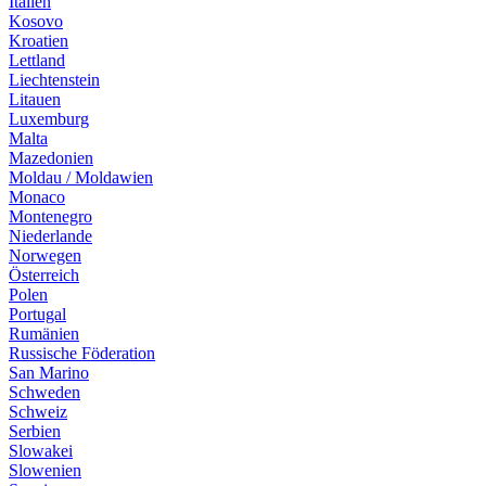
Italien
Kosovo
Kroatien
Lettland
Liechtenstein
Litauen
Luxemburg
Malta
Mazedonien
Moldau / Moldawien
Monaco
Montenegro
Niederlande
Norwegen
Österreich
Polen
Portugal
Rumänien
Russische Föderation
San Marino
Schweden
Schweiz
Serbien
Slowakei
Slowenien