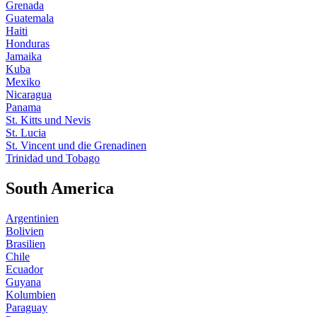
Grenada
Guatemala
Haiti
Honduras
Jamaika
Kuba
Mexiko
Nicaragua
Panama
St. Kitts und Nevis
St. Lucia
St. Vincent und die Grenadinen
Trinidad und Tobago
South America
Argentinien
Bolivien
Brasilien
Chile
Ecuador
Guyana
Kolumbien
Paraguay