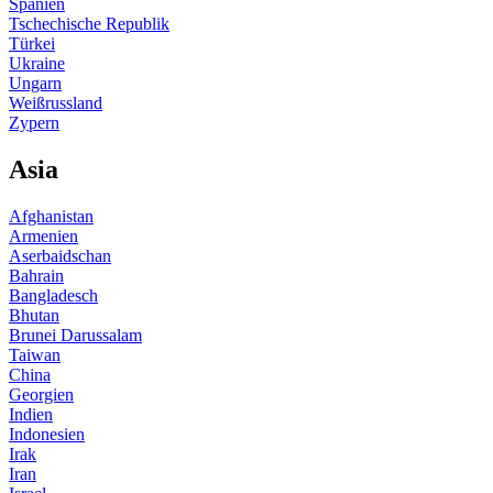
Spanien
Tschechische Republik
Türkei
Ukraine
Ungarn
Weißrussland
Zypern
Asia
Afghanistan
Armenien
Aserbaidschan
Bahrain
Bangladesch
Bhutan
Brunei Darussalam
Taiwan
China
Georgien
Indien
Indonesien
Irak
Iran