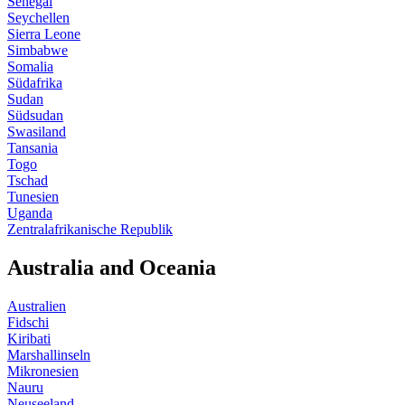
Senegal
Seychellen
Sierra Leone
Simbabwe
Somalia
Südafrika
Sudan
Südsudan
Swasiland
Tansania
Togo
Tschad
Tunesien
Uganda
Zentralafrikanische Republik
Australia and Oceania
Australien
Fidschi
Kiribati
Marshallinseln
Mikronesien
Nauru
Neuseeland