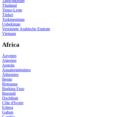
Tadschikistan
Thailand
Timor-Leste
Türkei
Turkmenistan
Usbekistan
Vereinigte Arabische Emirate
Vietnam
Africa
Ägypten
Algerien
Angola
Äquatorialguinea
Äthiopien
Benin
Botsuana
Burkina Faso
Burundi
Dschibuti
Côte d'Ivoire
Eritrea
Gabun
Gambia