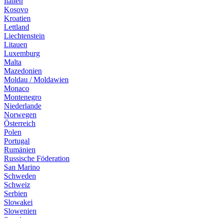
Italien
Kosovo
Kroatien
Lettland
Liechtenstein
Litauen
Luxemburg
Malta
Mazedonien
Moldau / Moldawien
Monaco
Montenegro
Niederlande
Norwegen
Österreich
Polen
Portugal
Rumänien
Russische Föderation
San Marino
Schweden
Schweiz
Serbien
Slowakei
Slowenien